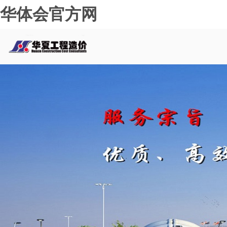
华体会官方网