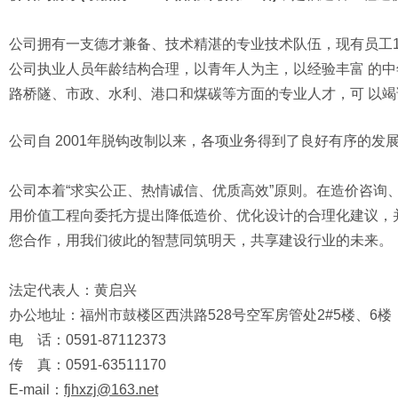
公司拥有一支德才兼备、技术精湛的专业技术队伍，现有员工170
公司执业人员年龄结构合理，以青年人为主，以经验丰富 的中年
路桥隧、市政、水利、港口和煤碳等方面的专业人才，可 以
公司自 2001年脱钩改制以来，各项业务得到了良好有序的
公司本着“求实公正、热情诚信、优质高效”原则。在造价咨询、
用价值工程向委托方提出降低造价、优化设计的合理化建议，
您合作，用我们彼此的智慧同筑明天，共享建设行业的未来。
法定代表人：黄启兴
办公地址：福州市鼓楼区西洪路528号空军房管处2#5楼、6楼
电 话：0591-87112373
传 真：0591-63511170
E-mail：
fjhxzj@163.net